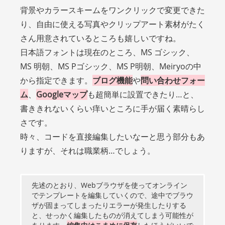
背景やカラースキームをワンクリックで変更できた
り、自由に使える写真やクリップアート素材がたく
さん用意されているところも嬉しいですね。
日本語フォントは現在のところ、MS ゴシック、
MS 明朝、MS Pゴシック、MS P明朝、Meiryoの中
から指定できます。
ブログ機能
や
問い合わせフォー
ム
、
Googleマップ
も超簡単に設置できたり…と、
書ききれないくらい痒いところに手が届く素晴らし
さです。
時々、コードを直接編集したいなーと思う部分もあ
りますが、それは職業柄…でしょう。
先述のとおり、Webブラウザを使ってオンライン
でテンプレートを編集していくので、途中でブラウ
ザが固まってしまったりエラーが発生したりする
と、せっかく編集したものが消えてしまう可能性が